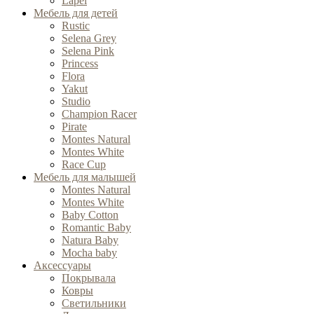
Lapel
Мебель для детей
Rustic
Selena Grey
Selena Pink
Princess
Flora
Yakut
Studio
Champion Racer
Pirate
Montes Natural
Montes White
Race Cup
Мебель для малышей
Montes Natural
Montes White
Baby Cotton
Romantic Baby
Natura Baby
Mocha baby
Аксессуары
Покрывала
Ковры
Cветильники