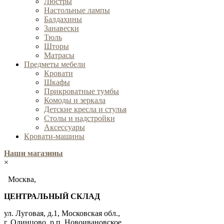
Люстры
Настольные лампы
Балдахины
Занавески
Тюль
Шторы
Матрасы
Предметы мебели
Кровати
Шкафы
Прикроватные тумбы
Комоды и зеркала
Детские кресла и стулья
Столы и надстройки
Аксессуары
Кровати-машины
Наши магазины
×
Москва,
ЦЕНТРАЛЬНЫЙ СКЛАД
ул. Луговая, д.1, Московская обл.,
г. Одинцово, р.п. Новоивановское.