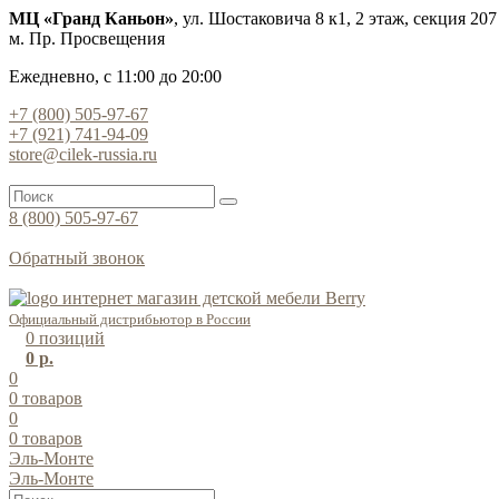
МЦ «Гранд Каньон»
, ул. Шостаковича 8 к1, 2 этаж, секция 207
м. Пр. Просвещения
Ежедневно, с 11:00 до 20:00
+7 (800) 505-97-67
+7 (921) 741-94-09
store@cilek-russia.ru
8 (800) 505-97-67
Звонок по России бесплатный
Обратный звонок
Режим работы — с 11:00 до 21:00
Официальный дистрибьютор в России
0
позиций
0 р.
0
0
товаров
0
0
товаров
Эль-Монте
Эль-Монте