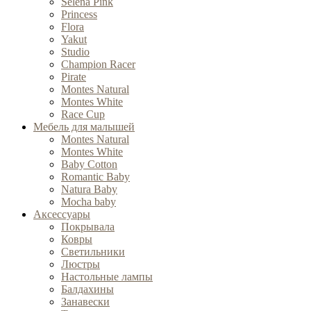
Selena Pink
Princess
Flora
Yakut
Studio
Champion Racer
Pirate
Montes Natural
Montes White
Race Cup
Мебель для малышей
Montes Natural
Montes White
Baby Cotton
Romantic Baby
Natura Baby
Mocha baby
Аксессуары
Покрывала
Ковры
Cветильники
Люстры
Настольные лампы
Балдахины
Занавески