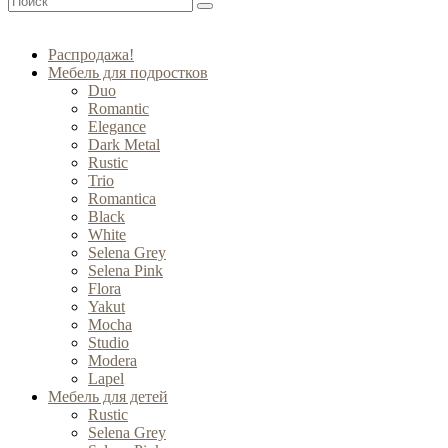
Распродажа!
Мебель для подростков
Duo
Romantic
Elegance
Dark Metal
Rustic
Trio
Romantica
Black
White
Selena Grey
Selena Pink
Flora
Yakut
Mocha
Studio
Modera
Lapel
Мебель для детей
Rustic
Selena Grey